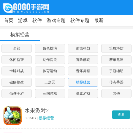
首页
游戏
软件
游戏专题
软件专题
最新
模拟经营
全部
角色扮演
射击枪战
策略塔防
休闲益智
动作闯关
冒险解谜
赛车竞速
卡牌对战
体育运动
音乐舞蹈
手游辅助
破解修改
二次元
模拟经营
传奇手游
仙侠手游
三国游戏
像素游戏
其他
水果派对2
查看
8.8MB |
模拟经营