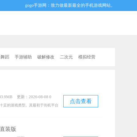
gogo手游网：致力做最新最全的手机游戏网站。
乐舞蹈
手游辅助
破解修改
二次元
模拟经营
3.9MB
更新：2026-08-08 0
点击查看
1:36:10
十足的游戏类型。其最初于街机平台
计极为适配双人对战。尽管后来诸如
登陆了FC平台，然而提及格斗对战
直装版
格斗游戏玩家的脑海中，都会浮现出