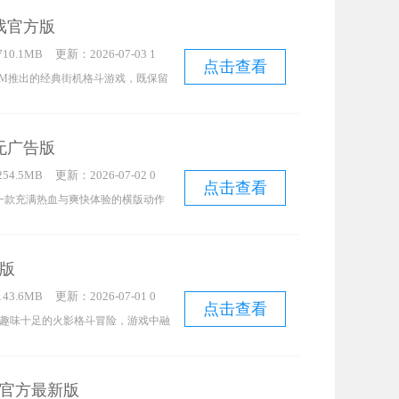
丰富多样。各个不同的关卡会为玩家
戏官方版
是你对这类游戏感兴趣，不妨尝试一
10.1MB
更新：2026-07-03 1
点击查看
5:47:21
COM推出的经典街机格斗游戏，既保留
又新增了大量全新角色。每个角色都
与攻击力，玩家可以通过组合键位释
无广告版
对战乐趣。
54.5MB
更新：2026-07-02 0
点击查看
5:51:23
一款充满热血与爽快体验的横版动作
拥有种类丰富的职业可供选择，还有
家解锁。每一场战斗都能带来全新的
版
要在战斗中不断提升自身实力，从而
43.6MB
更新：2026-07-01 0
。
点击查看
5:02:25
趣味十足的火影格斗冒险，游戏中融
与挑战，玩家可以扮演火影里诸多经
趣的惊险战斗，体验精彩绝伦的对
官方最新版