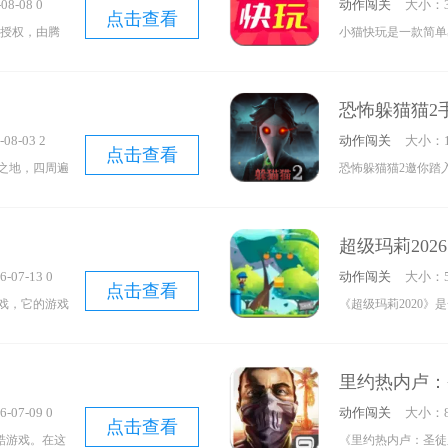
8-08 0
动作闯关
大小：3
的吧。
童年时热闹嘈杂的街
点击查看
摩授权，由腾
小猫快玩是一款简单
游戏，便是一款设定
这款游戏里，
受欢迎的游戏资源，
吧。
雄并起的三国
容。它提供角色扮演
恐怖躲猫猫2
D双键搓招设
多样化的游戏类别与
08-03 2
动作闯关
大小：1
感受独闯沙
相应游戏，自由体验
点击查看
之地，四周遍
恐怖躲猫猫2邀你踏
蜀、吴、晋四
更新游戏新闻与攻略
一边寻找线索
地。在这里，玩家能
味还原，超大
大家快速成长为游戏
的NPC——
择成为躲藏者或抓捕
人城池建设，
功能，让用户能轻松
超级玛莉2026
这些挑战，就
与道具来隐藏自己，
实现对《真・
-07-13 0
动作闯关
大小：5
生之门。而抓捕者的
点击查看
戏，它的游戏
《超级玛莉2020
同角色的独特技能让
极易上手。该
的画面呈现出卡通风
吧！
里能够随意挑
玛丽的玩法。游戏里
里约热内卢：
战。感兴趣的
操控角色进行躲避。
-07-09 0
动作闯关
大小：8
一关。而且每一关都
点击查看
酷游戏。在这
《里约热内卢：圣徒
能力。感兴趣的小伙