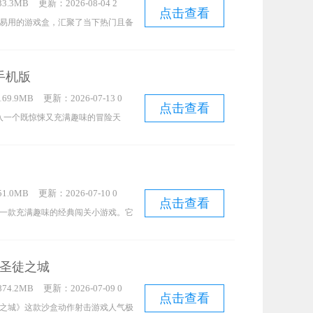
3.3MB
更新：2026-08-04 2
机厅场景。而《拿回神奇裤子》这款
点击查看
0:09:11
易用的游戏盒，汇聚了当下热门且备
相当奇妙的格斗游戏，快来感受一番
能让用户随时自由获取各类精品内
、恐怖解谜、赛车竞速、战争策略等
手机版
频道，用户可轻松根据自身喜好挑选
69.9MB
更新：2026-07-13 0
精彩的游戏世界。同时，平台还实时
点击查看
3:15:12
入一个既惊悚又充满趣味的冒险天
，方便用户及时了解各类玩法，助力
体验到紧张刺激的躲猫猫玩法，可选
大神。此外，小猫快玩支持在线试玩
者。作为躲藏者，你得巧妙运用环境
体验各种热门游戏。
同时寻找宝箱获取宝石，最终开启逃
1.0MB
更新：2026-07-10 0
任务就是找出并捕获所有躲藏者。不
点击查看
6:22:10
》是一款充满趣味的经典闯关小游戏。它
游戏变得更加丰富多彩，快来挑战
格，玩家在游戏中能体验到类似超级
存在众多障碍物与敌人，玩家需谨慎
圣徒之城
唯有成功闯过当前关卡，方能进入下
74.2MB
更新：2026-07-09 0
设有不同任务，十分考验玩家的操作
点击查看
4:28:17
之城》这款沙盒动作射击游戏人气极
伴，快来《超级玛莉2020》尽情体验