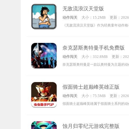
闪亮登场，不仅增添了全新的元素与挑战，
僵尸，只需通过虚拟按键控制人物移动躲避
无敌流浪汉天堂版
的难度设置和机制。你是否还记得往昔插卡
这混乱的世界中快速生存。心动的小伙伴，
动作闯关
大小：15.2MB
更新：2026-
的那份快乐？现在，在手机上就能再度体验
1:50:27
《无敌流浪汉天堂版》作为经典童年动作格
能和朋友联机，在同一屏幕上携手开启冒险
门系列“无敌流浪汉”的全新续作。故事中，
在路边沉睡不幸冻死，灵魂升入天堂后继续
奈克瑟斯奥特曼手机免费版
程。他外形邋遢不堪，身上散发的恶臭甚至
动作闯关
大小：332.8MB
更新：2026
独特的设定让游戏玩起来充满魔性趣味。
8:59:15
奈克瑟斯奥特曼是一款以奥特曼为主题的动
游戏里还原了诸多经典角色，玩家能够依据
心仪的角色展开挑战，和不同类型的怪物战
假面骑士超巅峰英雄正版
的对决过程。
动作闯关
大小：75.5MB
更新：2026-
4:31:18
假面骑士超巅峰英雄属于假面骑士系列的动
汇聚了各版本里的经典角色，每个角色都具
风格与能力，玩家可以自由尝试不同的技能
蚀月归零纪元游戏完整版
彩的竞技对抗。