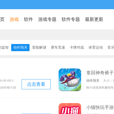
页
游戏
软件
游戏专题
软件专题
最新更新
闲益智
动作闯关
冒险解谜
赛车竞速
卡牌对战
体育运动
音
其他
拿回神奇裤子
-08-08 0
动作闯关
大小：8
点击查看
的动作格斗游
格斗游戏堪称趣味性
断战斗，唯有
登场，毕竟街机的设
不同的战场，
《街霸》这类游戏也
小猫快玩手游
妨尝试。游戏
游戏，想必绝大多数