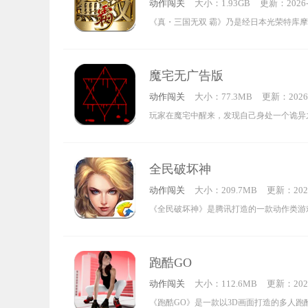
动作闯关
大小：1.93GB
更新：2026-0
内还有许多不同的角色，挑选一个自己心仪
1:16:15
《真・三国无双 霸》乃是经日本光荣特库
讯发行的正统《真三国无双》系列游戏。于
你能够化身为一骑当千的三国猛将，在那群
魔宅无广告版
乱世中纵横征战。游戏独家重现主机端无C
动作闯关
大小：77.3MB
更新：2026-
定，复刻威力强劲的无双乱舞技，使你亲身
3:06:09
玩家在魔宅中醒来，发现自己身处一个诡异
场、以一敌万的临场刺激感！再度回味魏、
布危险。你需要不断探索以挖掘更多乐趣，
大国传的经典剧情，全真三武将全部原汁原
逃离这个危险的地方，一边小心不要惊醒各处
地图、经典玩法模式一一亮相，还能进行个
全民破坏神
一旦被他们抓到，你就会失败，而顺利完成
打造专属于自己的热血三国世界，在手机上
动作闯关
大小：209.7MB
更新：2026
能尽情游玩下去。
三国无双 霸》主机体验的极致还原。
3:14:11
《全民破坏神》是腾讯打造的一款动作类游
画面堪称完美，剧情丰富精彩，玩法简单，
游戏基于经典的三大职业设定，玩家在游戏
跑酷GO
选职业，与魔界展开一场惊心动魄的复仇之
动作闯关
大小：112.6MB
更新：2026
朋友赶紧来体验一番吧。
5:12:09
《跑酷GO》是一款以3D画面打造的多人跑