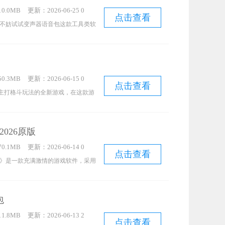
0.0MB
更新：2026-06-25 0
点击查看
9:49:18
不妨试试变声器语音包这款工具类软
和变声两大功能来设计。和其他同类
款软件只需支付12.88元，就能永
且操作简单容易上手，不管是开黑还
0.3MB
更新：2026-06-15 0
需要用到语音的场景都适用。
点击查看
4:00:21
h是一款主打格斗玩法的全新游戏，在这款游
幕方向键控制人物移动，使用武器攻
挑战以取得战斗的胜利。
026原版
0.1MB
更新：2026-06-14 0
点击查看
4:00:21
20》是一款充满激情的游戏软件，采用
现。玩家将在游戏中化身为摩托车赛
地的玩家展开激烈竞速，也能挑战各
包
场景。感兴趣的用户不妨来体验一
1.8MB
更新：2026-06-13 2
点击查看