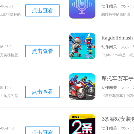
06-25 1
动作闯关
大小：1
点击查看
玩家得拿起武
想维持神秘感的话，
比较简洁，但
件，它主要围绕录音
寒意。要是你
型软件不一样的是，这
RagdollSmash
在末日里携手
久使用所有功能，而
6-25 0
动作闯关
大小：5
是网上社交，只要是
点击查看
机完美移植版
RagdollSmas
冒险，借助投
戏里玩家需要滑动屏
克难度不断升
击并消灭敌人，完成
摩托车赛车手2
6-15 0
动作闯关
大小：7
点击查看
天地！这是为每
《摩托车赛车手20
白风格的束
3D第三人称视角呈
所未有的钢琴
车手，既能与来自各
2条游戏安装
压力，让快乐
类高难度的特色赛道
06-14 0
动作闯关
大小：1
番！
点击查看