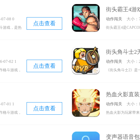
还融入了不同
色中挑选，关卡也是
攻击，就能在
街头霸王4游
式游戏所带来
带来别样的体验。要
不妨来试试！
07-08 0
动作闯关
大小：7
啦！而且，还
下。
点击查看
斗游戏，是热
街头霸王4是CAP
之旅！
流浪汉因冬日
了经典的格斗模式，
开启战斗征
有着独特的战斗风格
街头角斗士2
能熏晕敌人，
放连招，感受激烈的
-07-02 1
动作闯关
大小：2
点击查看
作格斗游戏，
《街头角斗士2》是
自身喜好挑选
冒险闯关游戏，不仅
斗，体验精彩
大量任务挑战等待玩
热血火影直装
惊喜与挑战，玩家需
07-01 1
动作闯关
大小：1
顺利完成每一次考验
点击查看
作格斗游戏，
热血火影为玩家带来
备独特的战斗
入了超多丰富的场景
组合，感受精
典角色，参与多元有
变声器语音包
决。