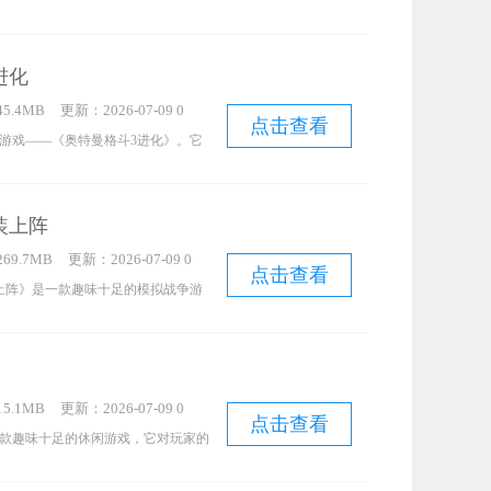
化身为黑帮成员，能够在里约热内卢
个剧情任务，揭开自身隐藏的谜题，
进化
弦的冒险征程！
5.4MB
更新：2026-07-09 0
点击查看
3:36:11
游戏——《奥特曼格斗3进化》。它
回忆，你是不是也钟情于奥特曼的故
能在游戏中与奥特曼近距离接触，跟
装上阵
千万别错过这款游戏，它定会给你带
69.7MB
更新：2026-07-09 0
点击查看
1:36:11
上阵》是一款趣味十足的模拟战争游
能够选用各式各样的枪支武器，去射
且玩家皆以单人模式投身游戏，需要
完善的防御系统，从而为策略性战斗
5.1MB
更新：2026-07-09 0
感兴趣的玩家，不妨快来《孤胆枪手
点击查看
1:25:14
款趣味十足的休闲游戏，它对玩家的
版体验一番吧。
考验。在游戏里，玩家能够从多种角