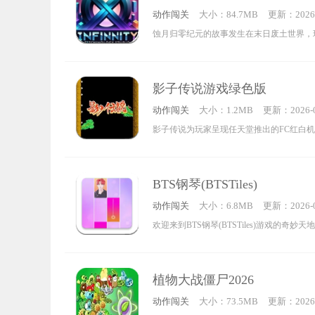
动作闯关
大小：84.7MB
更新：2026-
0:14:25
蚀月归零纪元的故事发生在末日废土世界，
器，对抗一波又一波的丧尸。尽管画面设计
营造出的压迫感却非常强烈，能让玩家心生
影子传说游戏绿色版
不敢独自体验，还可以叫上朋友一起联机，
动作闯关
大小：1.2MB
更新：2026-0
活下去！
9:39:22
影子传说为玩家呈现任天堂推出的FC红白
本，玩家将化身忍者，为营救公主开启全新
掷与跳跃的动作来应对各类陷阱和敌人，攻
BTS钢琴(BTSTiles)
级的挑战。
动作闯关
大小：6.8MB
更新：2026-0
1:24:22
欢迎来到BTS钢琴(BTSTiles)游戏的奇妙
一位BTS粉丝打造的音乐狂欢，打破传统黑
缚，让你在精致的偶像头像陪伴下，感受前
植物大战僵尸2026
乐趣。跟着动感的音乐节奏轻轻点击，释放
动作闯关
大小：73.5MB
更新：2026-
在指尖跃动，快来体验吧。