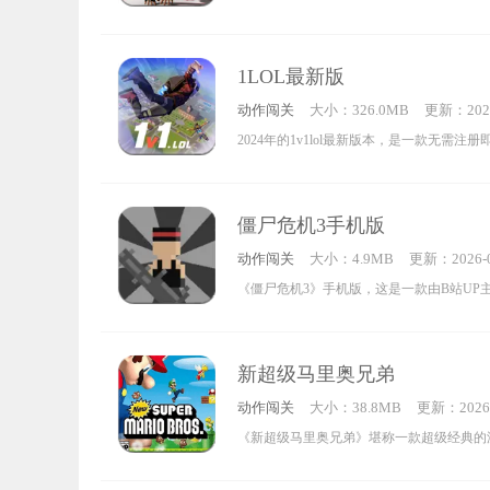
里，你能体验真正的自由奔跑，挑战自身极
样的场景中尽情跳跃、翻转，感受极限运动
1LOL最新版
感。更有全新地图等待你来征服，还等什么
动作闯关
大小：326.0MB
更新：2026
来吧！
4:28:14
2024年的1v1lol最新版本，是一款无需注
的大逃杀游戏。有些玩家看到“lol”这个词
《英雄联盟》，然而它和《英雄联盟》没有
僵尸危机3手机版
不是拳头公司旗下的衍生产品，也并非《英
动作闯关
大小：4.9MB
更新：2026-0
外内容。1v1lol实际上是一款真正支持多人
3:24:09
《僵尸危机3》手机版，这是一款由B站UP主
生存游戏，玩法类似《堡垒之夜》。1v1lol
kCup以童年游戏《僵尸危机》为蓝本打造
争力的场景，在这些场景中，玩家有机会展
尸游戏。它采用像素卡通的人物风格，将童
树立个人声誉，还能与其他游戏爱好者展开
新超级马里奥兄弟
图情节完美复刻，依旧可以通过收集地图中
时还能获得金钱奖励。
动作闯关
大小：38.8MB
更新：2026-
脆利落地击杀僵尸。丰富多样的武器装备与
1:25:16
《新超级马里奥兄弟》堪称一款超级经典的
图，定能让你找回童年和小伙伴一起坐在电
了原版的经典玩法与画面风格。如今，这款
觉。此外，《僵尸危机3》手机版新增了自