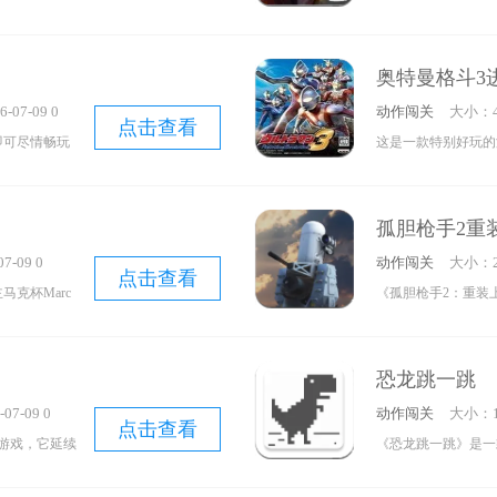
限。在各式各
高。在游戏里，玩家
吧！
带来的刺激快
尽情探索，触发一个
奥特曼格斗3
，赶快试玩起
进而开启一场扣人心
-07-09 0
动作闯关
大小：4
点击查看
册即可尽情畅玩
这是一款特别好玩的
，可能会联想到
勾起了许多人的童年
任何关系，既
事呢？是不是期待着
孤胆枪手2重
雄联盟》的番
随他一同降伏怪兽？
7-09 0
动作闯关
大小：2
参与的大逃杀
来满满的惊喜。
点击查看
马克杯Marc
《孤胆枪手2：重装
打造了极具竞
的开放射击丧
戏。在游戏里，玩家
示自身能力、
年游玩时的地
击迎战众多战机。而
互动，甚至有
恐龙跳一跳
的油桶，更干
在阵营周边构建更为
07-09 0
动作闯关
大小：1
精心设计的地
开创更多全新局面。
点击查看
游戏，它延续
《恐龙跳一跳》是一
脑前打怪的感
2：重装上阵》无敌
游戏的手机版
手速和反应能力颇具
爆僵尸和快跑