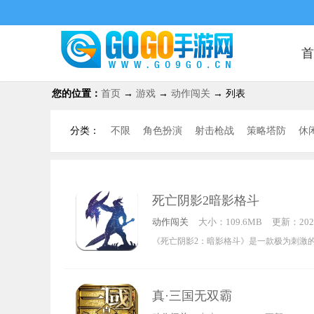
首
您的位置：
首页
→
游戏
→
动作闯关
→ 列表
分类：
不限
角色扮演
射击枪战
策略塔防
休
传奇手游
仙侠手游
三国游戏
像素游戏
死亡阴影2暗影格斗
动作闯关
大小：109.6MB
更新：2026
2:48:06
《死亡阴影2：暗影格斗》是一款极为刺激
戏，游戏以魔幻为题材。玩家能在游戏里不
战斗才能让自身变得更强大。游戏中有诸多
真·三国无双霸
玩家皆可加入，这种方式相当重要，玩家不