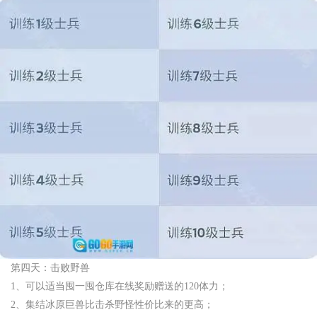
第四天：击败野兽
1、可以适当囤一囤仓库在线奖励赠送的120体力；
2、集结冰原巨兽比击杀野怪性价比来的更高；