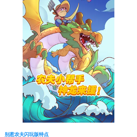
别惹农夫闪玩版特点