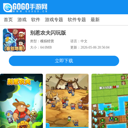
首页
游戏
软件
游戏专题
软件专题
最新
别惹农夫闪玩版
类型：
模拟经营
语言：
中文
大小：
64.0MB
更新：
2026-05-06 20:56:04
立即下载