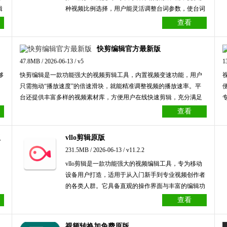
辑
种视频比例选择，用户能灵活调整台词参数，使台词
贴
随语速滚动，并且支持高清输出，确保画质无损。它
查看
频
配备可透视的悬浮面板，可一键悬浮在多款应用之
兼
上，支持边直播边查看台词，有效解决拍摄时忘词、
快剪编辑官方最新版
它
眼神游离等问题。
47.8MB / 2026-06-13 / v5
1
的
够
快剪编辑是一款功能强大的视频剪辑工具，内置视频变速功能，用户
只需拖动“播放速度”的倍速滑块，就能精准调整视频的播放速率。平
台还提供丰富多样的视频素材库，方便用户在线快速剪辑，充分满足
各类创作场景的需求。此外，软件支持视频水印添加，用户可在创作
查看
过程中为不同内容灵活设置标签，有效助力版权保护。无论用于个人
创作还是商业项目，快剪都能为用户提供全方位的支持。
版
vllo剪辑原版
231.5MB / 2026-06-13 / v11.2.2
vllo剪辑是一款功能强大的视频编辑工具，专为移动
设备用户打造，适用于从入门新手到专业视频创作者
的各类人群。它具备直观的操作界面与丰富的编辑功
能，涵盖剪辑、滤镜、转场、文字添加以及音频处理
查看
等，助力用户轻松制作出高品质的视频内容。无论是
日常Vlog、旅行记录还是社交媒体短视频，vllo剪辑
视频转换加免费原版