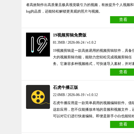
者高效制作出高质量且极具视觉吸引力的视频，有效提升个人视频和
log的品质，还能轻松解锁更美观的照片与视频。
查看
19视频剪辑免费版
81.3MB / 2026-06-24 / v1.0.2
19视频剪辑是一款高效易用的视频剪辑软件，具备
大的视频剪辑功能，能助力您轻松完成视频剪辑任
务。它兼容多种视频格式，可快速导入素材，并对
材进行精准的剪辑、拼接、合成等操作。而且，它
查看
提供了丰富的特效、滤镜和音效，能让您的视频更
生动性和趣味性。19视频剪辑适用于广大影视制作
石虎牛播正版
员、学生、教师以及视频爱好者。
22.0MB / 2026-06-19 / v1.0.12
石虎牛播应用是一款简单易用的视频编辑软件。借
这款应用，您不仅能播放本地的音频和视频文件，
可以对它们进行快速编辑。即便是新手小白也能轻
上手，快来石虎牛播应用体验吧。
查看