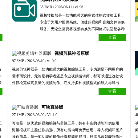
都能满足需求。此外，软件支持多种分辨率导出，保
35.2MB / 2026-06-11 / v1.96
障视频在不同平台上的兼容性与清晰度。其素材库持
视频转换加是一款功能强大的多媒体格式转换工具，
续更新，用户可使用各类特效和模板，进一步提高创
专注于为用户提供高效、便捷的视频和音频文件转换
作效率。
服务。无论您需要将视频转换为不同格式以适配各种
设备，还是提取音频文件，这款软件都能轻松满足需
查看
求。其直观的操作界面使得即使是初学者也能快速上
手，同时它还支持批量处理功能，极大地提升了工作
视频剪辑神器原版
效率。此外，视频转换加提供多种预设参数，确保输
97.6MB / 2026-06-10 / v1.0.0
出文件的质量和兼容性，是视频编辑爱好者和普通用
音
视频剪辑神器是一款功能强大的视频编辑工具，专为满足不同用户的
户的理想选择。
作
需求而设计。无论是初学者还是专业视频编辑师，都可以通过这款软
设
件轻松完成高质量的视频制作。它支持多种视频格式的导入与导出，
制
具备直观的操作界面和丰富的编辑功能，涵盖剪辑、拼接、添加滤
查看
流
镜、插入字幕以及调整音频等。此外，视频剪辑神器还提供了海量的
户
模板和特效资源，助力用户快速打造个性化的视频作品。无论您想制
可映直装版
作短视频、Vlog还是专业宣传片，这款软件都能为您提供全面的支
27.1MB / 2026-06-09 / V1.1.0
4
持。
工
可映是一款优质的视频编辑与剪辑工具，拥有丰富的功能可供使用，
具
海量模板和主题任你挑选，所有功能均可免费使用，导入视频和图片
旋
操作简单，每一项功能的操作步骤都简便易用，只需几步就能制作出