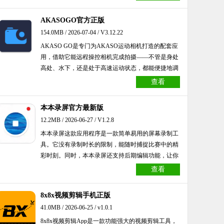
话，不妨去体验一下吧。
AKASOGO官方正版
154.0MB / 2026-07-04 / V3.12.22
AKASO GO是专门为AKASO运动相机打造的配套应
用，借助它能远程操控相机完成拍摄——不管是身处
高处、水下，还是处于高速运动状态，都能便捷地调
整拍摄参数、开启或停止录制，还能实时预览画面。
查看
该应用操作流程简单明了，适合不同类型的摄影爱好
者使用。
本本录屏官方最新版
12.2MB / 2026-06-27 / V1.2.8
本本录屏这款应用程序是一款简单易用的屏幕录制工
具。它没有录制时长的限制，能随时捕捉比赛中的精
彩时刻。同时，本本录屏还支持后期编辑功能，让你
可以轻松剪出高质量的视频。
查看
8x8x视频剪辑手机正版
41.0MB / 2026-06-25 / v1.0.1
8x8x视频剪辑App是一款功能强大的视频剪辑工具，