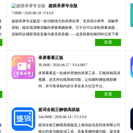
超级录屏专业版
7.9MB / 2026-06-18 / V4.6.8
视
超级录屏专业版是一款功能强大的录屏应用，支持高分辨率、高帧率
键
录制，能呈现清晰流畅的屏幕视频效果。它不仅可以录制屏幕画面，
的
还能同步捕获系统音频与麦克风音频——这意味着你能同时记录下屏
幕里的声音和自己的语音解说，让录制内容更具生动性。不妨来体验
查看
一下吧。
录屏看看正版
39.4MB / 2026-06-17 / V4.4.0817
录屏看看是一款操作简便的录屏工具，它能录制高清
视频，还支持在线剪辑功能，让你随时捕捉精彩瞬
间，并可将录制内容分享至各大社交平台。
查看
提词全能王解锁高级版
144.0MB / 2026-06-14 / V3.3.0.0
编
提词全能王解锁高级版是上海动起信息科技有限公司
作
推出的多功能提词工具，具备美颜拍摄功能，提供多