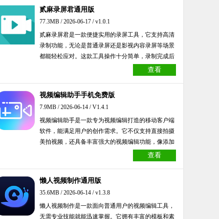
贰麻录屏君通用版
77.3MB / 2026-06-17 / v1.0.1
贰麻录屏君是一款便捷实用的录屏工具，它支持高清
录制功能，无论是普通录屏还是影视内容录屏等场景
都能轻松应对。这款工具操作十分简单，录制完成后
还可以直接进行剪辑处理，并且包含横屏录制和竖屏
查看
录制两种模式，能够满足大家日常的各类录屏需求，
有需要的朋友们快来体验一下吧。
视频编辑助手手机免费版
7.9MB / 2026-06-14 / V1.4.1
视频编辑助手是一款专为视频编辑打造的移动客户端
软件，能满足用户的创作需求。它不仅支持直接拍摄
美拍视频，还具备丰富强大的视频编辑功能，像添加
字幕、配乐、视频拼接等操作都能轻松实现。
查看
懒人视频制作通用版
35.6MB / 2026-06-14 / v1.3.8
懒人视频制作是一款面向普通用户的视频编辑工具，
无需专业技能就能迅速掌握。它拥有丰富的模板和素