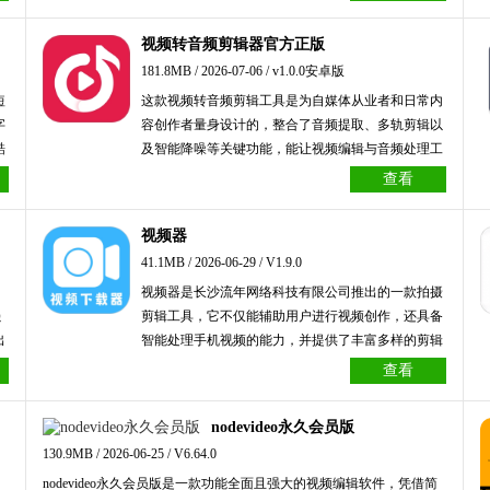
来
视频转音频剪辑器官方正版
181.8MB / 2026-07-06 / v1.0.0安卓版
短
这款视频转音频剪辑工具是为自媒体从业者和日常内
字
容创作者量身设计的，整合了音频提取、多轨剪辑以
酷
及智能降噪等关键功能，能让视频编辑与音频处理工
成
作变得更高效、更便捷。用户可以直接导入视频开展
查看
个性化剪辑，提取自己需要的片段，并且该工具还支
持批量转换和高清录音功能，助力创作者在不同场景
视频器
下轻松产出高质量作品，显著提高创作效率与操作感
41.1MB / 2026-06-29 / V1.9.0
受。
，
视频器是长沙流年网络科技有限公司推出的一款拍摄
强
剪辑工具，它不仅能辅助用户进行视频创作，还具备
出
智能处理手机视频的能力，并提供了丰富多样的剪辑
你
功能。用户可以通过裁剪视频时长，使视频呈现更为
查看
精准；也能借助边框剪切来放大展示视频内容。此
外，该工具支持一键将视频转换为GIF格式，快速生
nodevideo永久会员版
成表情包，生成后可当场保存并直接使用。
130.9MB / 2026-06-25 / V6.64.0
nodevideo永久会员版是一款功能全面且强大的视频编辑软件，凭借简