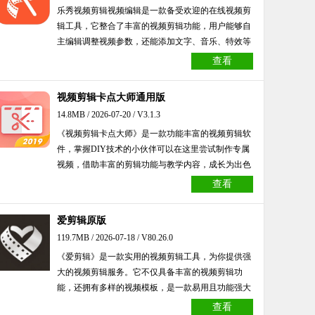
乐秀视频剪辑视频编辑是一款备受欢迎的在线视频剪
辑工具，它整合了丰富的视频剪辑功能，用户能够自
主编辑调整视频参数，还能添加文字、音乐、特效等
元素，轻松打造个性化视频。此外，它拥有海量视频
查看
模板，支持用户便捷录制超高清视频，呈现出多样的
视频风格，可充分满足各类使用需求。该软件采用全
视频剪辑卡点大师通用版
新界面设计，无需任何基础即可快速上手，用户能直
14.8MB / 2026-07-20 / V3.1.3
接创作流行短视频并分享至社交媒体平台。有需要的
《视频剪辑卡点大师》是一款功能丰富的视频剪辑软
用户，欢迎前来本站下载使用。
件，掌握DIY技术的小伙伴可以在这里尝试制作专属
视频，借助丰富的剪辑功能与教学内容，成长为出色
的视频剪辑师！感兴趣的小伙伴快来体验吧！
查看
爱剪辑原版
119.7MB / 2026-07-18 / V80.26.0
《爱剪辑》是一款实用的视频剪辑工具，为你提供强
大的视频剪辑服务。它不仅具备丰富的视频剪辑功
能，还拥有多样的视频模板，是一款易用且功能强大
的视频剪辑软件，能让你自由地剪辑视频。感兴趣的
查看