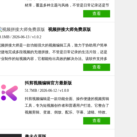
材库，覆盖多种主题与风格，不管是日常记录还是节
日祝福，都能轻松创作出高质量视频。软件支持一键
查看
导入图片、视频和音频，还有多种滤镜、字幕样式和
转场效果，让作品更具吸引力。此外，其操作界面简
视频拼接大师免费原版
洁直观，适合各年龄段用户使用，是短视频创作者的
3.1MB / 2026-06-13 / v1.0.2
好帮手。
视频拼接大师是一款功能强大的视频编辑工具，致力于协助用户简单
便捷地完成多段视频的无缝拼接。不管是日常记录的生活片段，还是
专业制作的短视频内容，它都能给出高效的解决办法。该软件支持多
种视频格式，兼容性出色，操作界面清晰明了，就算是新手也能迅速
查看
掌握使用方法。借助丰富的转场效果和自定义设置，用户能够为拼接
好的视频添加更多富有创意的元素。另外，视频拼接大师还具备基础
抖剪视频编辑官方最新版
的剪辑功能，比如裁剪、分割、添加字幕等，能满足用户的不同需
51.7MB / 2026-06-12 / v1.0.0
求，是视频创作爱好者的优质之选。
抖剪视频编辑是一款功能全面、操作便捷的视频剪辑
工具，专为短视频创作者和普通用户打造。它整合了
视频剪辑、变速、倒放、配乐、字幕、滤镜、特效、
去水印等多种实用功能，支持自由裁剪、拼接合并与
查看
画中画制作，能够满足日常Vlog、朋友圈分享、抖音
发布等多样化需求。平台提供海量热门模板与AE特
趣卡点原版