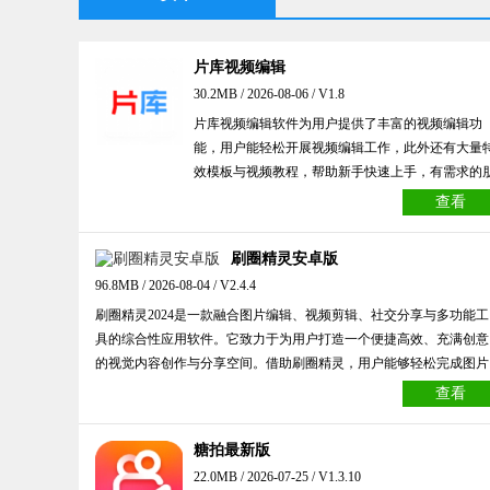
片库视频编辑
30.2MB / 2026-08-06 / V1.8
片库视频编辑软件为用户提供了丰富的视频编辑功
能，用户能轻松开展视频编辑工作，此外还有大量
效模板与视频教程，帮助新手快速上手，有需求的
友不妨来试试片库视频编辑。
查看
刷圈精灵安卓版
96.8MB / 2026-08-04 / V2.4.4
刷圈精灵2024是一款融合图片编辑、视频剪辑、社交分享与多功能工
具的综合性应用软件。它致力于为用户打造一个便捷高效、充满创意
的视觉内容创作与分享空间。借助刷圈精灵，用户能够轻松完成图片
的各类编辑操作，比如添加马赛克、文字、滤镜等，同时软件内置的
查看
丰富素材库，也让用户可以自由施展创意，打造出独具特色的作品。
不仅如此，刷圈精灵还具备视频剪辑功能，用户可导入各类视频文
糖拍最新版
件，进行剪辑、合并、添加特效等操作，以满足多元化的视频创作需
22.0MB / 2026-07-25 / V1.3.10
求。