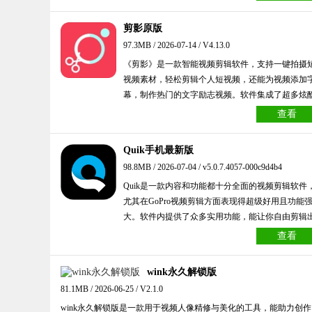
引力；还可给视频添加边框，避免画面单调。欢迎
体验番茄剪辑！
剪影原版
97.3MB / 2026-07-14 / V4.13.0
《剪影》是一款智能视频剪辑软件，支持一键拍摄
视频素材，轻松剪辑个人短视频，还能为视频添加
幕，制作热门的文字励志视频。软件集成了超多炫
模板与海量精美素材，一键即可生成微视频，助你
查看
为出色的视频DIY达人！感兴趣的小伙伴快来体验
吧！
Quik手机最新版
98.8MB / 2026-07-04 / v5.0.7.4057-000c9d4b4
Quik是一款内容和功能都十分全面的视频剪辑软件
尤其在GoPro视频剪辑方面表现得超级好用且功能
大。软件内提供了众多实用功能，能让你自由剪辑
丰富多样的效果，同时还具备多种导入功能，方便
查看
使用本地资源。
wink永久解锁版
81.1MB / 2026-06-25 / V2.1.0
wink永久解锁版是一款用于视频人像精修与美化的工具，能助力创作