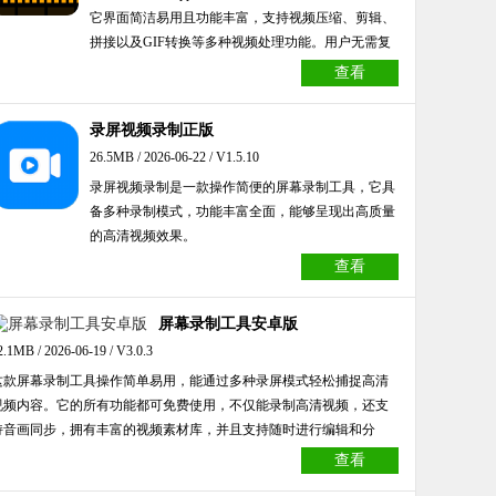
它界面简洁易用且功能丰富，支持视频压缩、剪辑、
拼接以及GIF转换等多种视频处理功能。用户无需复
杂操作就能轻松创作，一站式满足视频创作需求，快
查看
来体验吧！
录屏视频录制正版
26.5MB / 2026-06-22 / V1.5.10
录屏视频录制是一款操作简便的屏幕录制工具，它具
备多种录制模式，功能丰富全面，能够呈现出高质量
的高清视频效果。
查看
屏幕录制工具安卓版
2.1MB / 2026-06-19 / V3.0.3
这款屏幕录制工具操作简单易用，能通过多种录屏模式轻松捕捉高清
视频内容。它的所有功能都可免费使用，不仅能录制高清视频，还支
持音画同步，拥有丰富的视频素材库，并且支持随时进行编辑和分
享。
查看