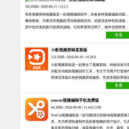
还配备了云端存储和项目自动保存功能，让用户的创作过程更加流
165.6MB / 2026-06-11 / v3.2.2
畅，无需担心数据丢失的问题。
剪意视频剪辑电脑版是一款视频编辑软件，具备多种视频编辑功能，
像快慢放、马赛克等视频处理功能都能支持。还提供多种色彩滤镜，
其中包含复刻胶片效果的滤镜。它的界面简洁明了，操作也很简便，
就算是新手也能迅速掌握。能为用户提供从拍摄到编辑再到制作的一
查看
站式服务。
小影视频剪辑直装版
133.5MB / 2026-06-10 / v9.28.6
小影视频剪辑是一款整合了视频剪辑、特效添加与
乐配乐功能的视频创作工具，专注于为用户打造操
简便且性能出色的视频剪辑服务。凭借直观的界面
计和多样的功能选项，它能助力用户高效完成视频
查看
作。该软件不仅兼容多种视频格式，还能提供高清
畅的剪辑效果，无论是专业视频创作者还是普通用
youcut视频编辑手机免费版
都适用。
44.3MB / 2026-06-09 / v1.643.1196
YouCut视频编辑是一款功能强大的移动端视频剪辑
具，专为希望快速制作高质量视频的用户设计。它
备丰富的剪辑功能，涵盖视频分割、合并、裁剪、