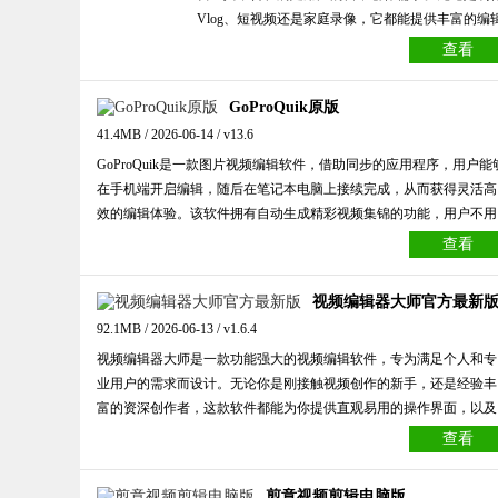
Vlog、短视频还是家庭录像，它都能提供丰富的编
功能和特效资源。软件配备多种滤镜、转场效果、
查看
纸和背景音乐，让用户可以轻松打造出专业级的视
作品。同时，乐秀视频编辑器支持高清视频导出，
GoProQuik原版
容多种分辨率设置，能适配不同平台的分享需求。
41.4MB / 2026-06-14 / v13.6
简洁直观的操作界面便于新手快速上手，而多样化
GoProQuik是一款图片视频编辑软件，借助同步的应用程序，用户能
高级功能则可满足专业用户的复杂需求。
在手机端开启编辑，随后在笔记本电脑上接续完成，从而获得灵活高
效的编辑体验。该软件拥有自动生成精彩视频集锦的功能，用户不用
手动编辑就能迅速观看和分享。不管是普通用户还是专业摄影师，都
查看
可以通过这款应用程序轻松创作出令人赞叹的视频作品。
视频编辑器大师官方最新
92.1MB / 2026-06-13 / v1.6.4
视频编辑器大师是一款功能强大的视频编辑软件，专为满足个人和专
业用户的需求而设计。无论你是刚接触视频创作的新手，还是经验丰
富的资深创作者，这款软件都能为你提供直观易用的操作界面，以及
丰富多样的功能选项。它支持多种视频格式的导入与导出，涵盖了视
查看
频剪辑、滤镜添加、转场效果设置、音频处理以及字幕制作等核心功
能，帮助用户轻松打造出高质量的视频作品。此外，视频编辑器大师
剪意视频剪辑电脑版