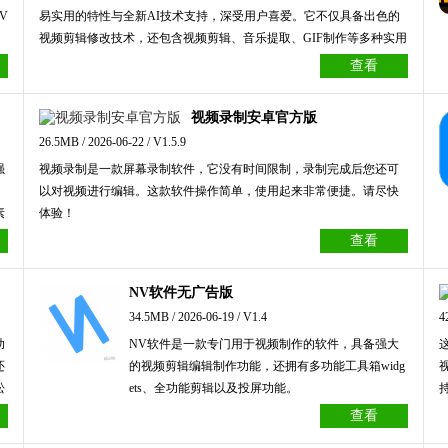
V
易实用的特性与全新AI技术支持，深受用户喜爱。它不仅具备出色的
视频剪辑修改技术，还包含视频剪辑、音乐提取、GIF制作等多种实用
功能。
查看
视频录制安卓官方版
26.5MB / 2026-06-22 / V1.5.9
强
视频录制是一款屏幕录制软件，它没有时间限制，录制完成后您还可
以对视频进行编辑。这款软件操作简单，使用起来非常便捷。请尽快
素
体验！
还
查看
具
人
NV软件无广告版
34.5MB / 2026-06-19 / V1.4
4
助
NV软件是一款专门用于视频制作的软件，具备强大
还
的视频剪辑编辑制作功能，还拥有多功能工具箱widg
松
ets、全功能剪辑以及投屏功能。
查看