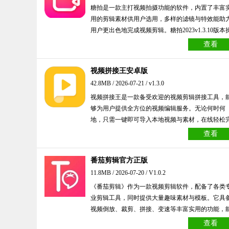
糖拍是一款主打视频拍摄功能的软件，内置了丰富
用的剪辑素材供用户选用，多样的滤镜与特效能助
用户更出色地完成视频剪辑。糖拍2023v1.3.10版本
作简单便捷，用户可自由挑选心仪的效果，还有超
查看
实用工具为创作提供支持。感兴趣的用户不妨来体
糖拍吧。
视频拼接王安卓版
42.8MB / 2026-07-21 / v1.3.0
视频拼接王是一款备受欢迎的视频剪辑拼接工具，
够为用户提供全方位的视频编辑服务。无论何时何
地，只需一键即可导入本地视频与素材，在线轻松
成视频编辑操作。此外，它还支持添加背景音乐、
查看
板、滤镜等元素，助力用户自由创作个性化视频，
面满足各类使用需求。软件允许自定义裁剪范围，
番茄剪辑官方正版
户可根据自身需求编辑精彩瞬间，尽情享受高品质
11.8MB / 2026-07-20 / V1.0.2
视频编辑服务，轻松打造独特的视频效果并进行保
《番茄剪辑》作为一款视频剪辑软件，配备了各类
分享。有需要的用户，欢迎前往本站获取该软件。
业剪辑工具，同时提供大量趣味素材与模板。它具
视频倒放、裁剪、拼接、变速等丰富实用的功能，
为照片增添更多色彩，让你的照片在朋友圈中更具
查看