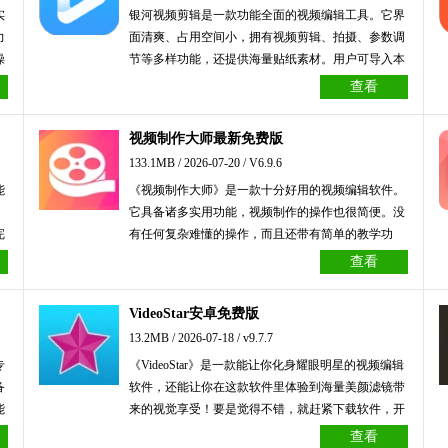
实
银河视频剪辑是一款功能全面的视频编辑工具。它界
力
面清爽、占用空间小，拥有视频剪辑、拍摄、参数调
操
节等多样功能，还提供海量贴纸素材。用户可导入本
多
地视频进行创作，软件支持实时预览效果，便于随时
查看
验
调整。此外，软件配备作品库，编辑完成的视频能快
速上传保存，操作便捷高效，感兴趣的朋友不妨来体
视频制作大师最新免费版
验一下！
133.1MB / 2026-07-20 / V6.9.6
能
《视频制作大师》是一款十分好用的视频编辑软件。
它具备诸多实用功能，视频制作的操作也很简便。没
完
有任何复杂难懂的操作，而且还带有简单的教学功
模
能，能让大家轻松学习到一些实用的技能！感兴趣的
查看
全
小伙伴们赶紧来体验吧！
用
VideoStar安卓免费版
的
13.2MB / 2026-07-18 / v9.7.7
存
专
《VideoStar》是一款能让你化身耀眼明星的视频编辑
备
软件，还能让你在这款软件里体验到海量美颜滤镜带
能
来的视觉享受！要是觉得不错，就赶紧下载软件，开
吸
启你的专属视频创作之旅吧！
查看