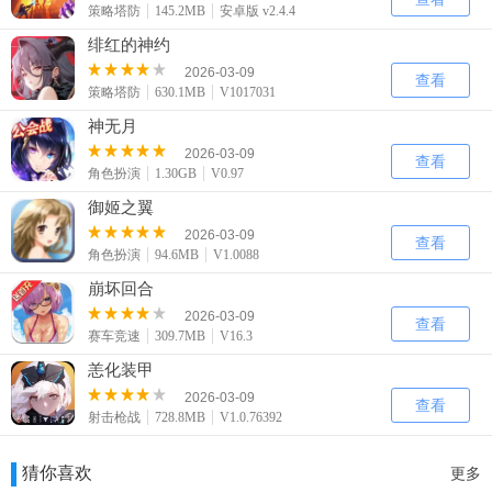
策略塔防
145.2MB
安卓版 v2.4.4
绯红的神约
2026-03-09
查看
策略塔防
630.1MB
V1017031
神无月
2026-03-09
查看
角色扮演
1.30GB
V0.97
御姬之翼
2026-03-09
查看
角色扮演
94.6MB
V1.0088
崩坏回合
2026-03-09
查看
赛车竞速
309.7MB
V16.3
恙化装甲
2026-03-09
查看
射击枪战
728.8MB
V1.0.76392
猜你喜欢
更多