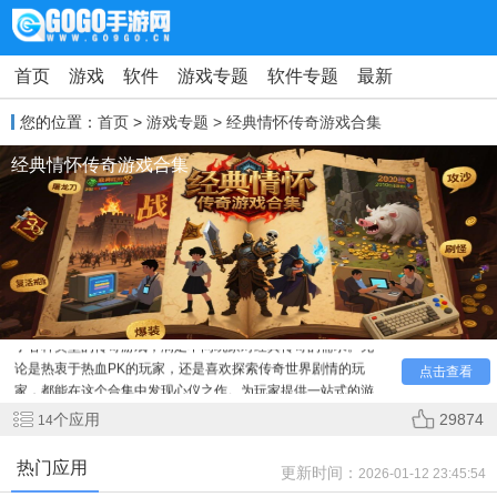
首页
游戏
软件
游戏专题
软件专题
最新
您的位置：
首页
>
游戏专题
> 经典情怀传奇游戏合集
经典情怀传奇游戏合集
经典情怀传奇游戏合集聚合了众多充满情怀的传奇游戏，
无论是复古风格，还是创新玩法的版本，都能在此找到。涵盖
了各种类型的传奇游戏，满足不同玩家对经典传奇的需求。无
论是热衷于热血PK的玩家，还是喜欢探索传奇世界剧情的玩
点击查看
家，都能在这个合集中发现心仪之作。为玩家提供一站式的游
戏获取渠道，让你无需四处寻觅，就能畅玩各类经典情怀传奇
个应用
29874
14
游戏，尽情沉浸在充满回忆与激情的传奇世界里。
热门应用
更新时间：
2026-01-12 23:45:54