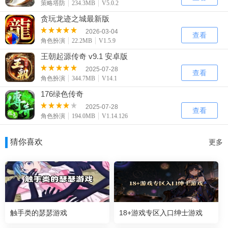
策略塔防
234.3MB
V5.0.2
贪玩龙迹之城最新版
2026-03-04
查看
角色扮演
22.2MB
V1.5.9
王朝起源传奇 v9.1 安卓版
2025-07-28
查看
角色扮演
344.7MB
V14.1
176绿色传奇
2025-07-28
查看
角色扮演
194.0MB
V1.14.126
猜你喜欢
更多
触手类的瑟瑟游戏
18+游戏专区入口绅士游戏