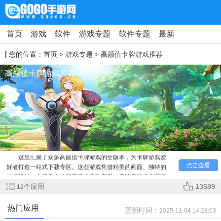
首页
游戏
软件
游戏专题
软件专题
最新
您的位置：
首页
>
游戏专题
> 高颜值卡牌游戏推荐
高颜值卡牌游戏推荐
这里汇聚了众多高颜值卡牌游戏的全版本，为卡牌游戏爱
好者打造一站式下载专区。这些游戏凭借精美的画面、独特的
点击查看
卡牌设计，在视觉上给玩家带来极致享受。无论是追求华丽画
风，还是钟情于策略性卡牌对战，这个合集都能满足需求。无
个应用
13589
12
需四处寻找，在这里就能快速获取心仪的高颜值卡牌游戏各版
本，轻松开启精彩的卡牌冒险之旅，体验不同风格卡牌游戏带
热门应用
更新时间：
2025-11-04 14:28:03
来的乐趣。