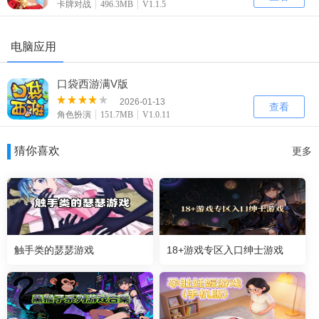
卡牌对战
496.3MB
V1.1.5
电脑应用
口袋西游满V版
2026-01-13
查看
角色扮演
151.7MB
V1.0.11
猜你喜欢
更多
触手类的瑟瑟游戏
18+游戏专区入口绅士游戏