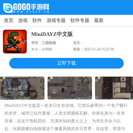
首页
游戏
软件
游戏专题
软件专题
最新
MiniDAYZ中文版
类型：
三国游戏
语言：
大小：
4.9MB
更新：
2025-11-24 15:23:58
立即下载
MiniDAYZ中文版是一款末日生存游戏。它把玩家带到一个丧尸横行
的末世，城市已化作废墟，人类文明濒临瓦解。你将化身为一名幸
存者，在这片危机四伏、充满未知的废土之上，为求生存全力以
赴。玩家能够自由探索这个像素风格的末日世界，在这里，资源与