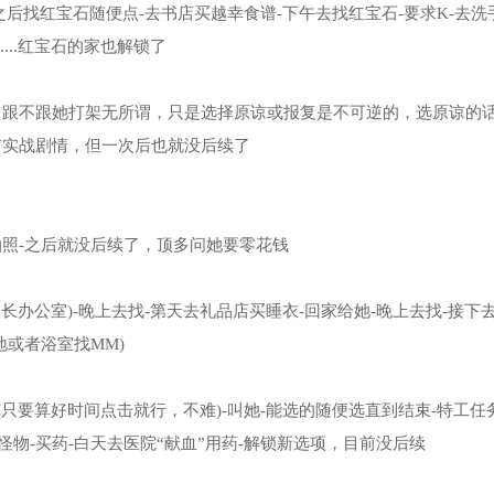
之后找红宝石随便点-去书店买越幸食谱-下午去找红宝石-要求K-去洗
...红宝石的家也解锁了
，跟不跟她打架无所谓，只是选择原谅或报复是不可逆的，选原谅的
有实战剧情，但一次后也就没后续了
拍照-之后就没后续了，顶多问她要零花钱
长办公室)-晚上去找-第天去礼品店买睡衣-回家给她-晚上去找-接下
或者浴室找MM)
(只要算好时间点击就行，不难)-叫她-能选的随便选直到结束-特工任务
怪物-买药-白天去医院“献血”用药-解锁新选项，目前没后续