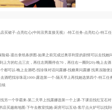
店买裙子-点亮红心(中间丑男直接无视）-特工任务-点亮红心-特工任
点保险箱-退出拿纸条拼图-如果之前完成过奥菲利亚的剧情可以去找她
碰到上方的红点三次，再往左两圈停在70，再往右一圈到20)-晚上去酒
选哪个都可以-晚上去酒吧-找珍珠对话问露娜-找糖果问露娜 找果冻随便
上去酒吧找珍珠花1000-露选第一个-隔天早上再找她选第四个-特工任务
后续
会找另一个学霸来-第二天早上找露娜选第一个上课-下课后找红宝石对
去书店买越南地图-下午去教室找她-厨房可以互动-客厅点火炉可以找到