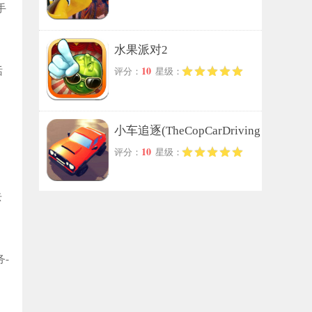
手
水果派对2
10
话
评分：
星级：
小车追逐(TheCopCarDriving
10
评分：
星级：
Chase-Cars)手游免费版
去
-