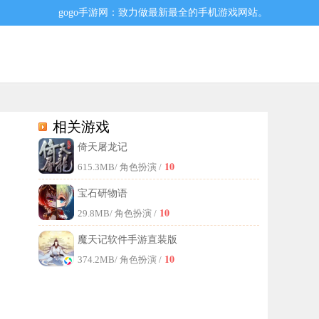
gogo手游网：致力做最新最全的手机游戏网站。
相关游戏
倚天屠龙记
阴谋。
10
615.3MB
/ 角色扮演 /
宝石研物语
10
29.8MB
/ 角色扮演 /
魔天记软件手游直装版
10
374.2MB
/ 角色扮演 /