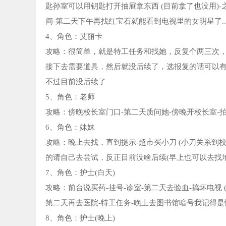
匙孙室可以用钥匙打开抽屉拿东西 (目前拿了也没用)-
间-第二天下午再找红宝石就能看到电视里的女明星了...
4、角色：艾丽卡
攻略：很简单，就是特工任务和找她，反复个两三次
接下去需要道具，然后就没后续了，选报复的话可以
不过目前没后续了
5、角色：老师
攻略：傍晚校长室门口-第二天质问她-傍晚开校长室-
6、角色：妹妹
攻略：晚上去找，直到提示-超市买小刀 (小刀关系到校
的请自己去尝试，反正目前没啥后续(早上也可以去找地
7、角色：护士(白天)
攻略：前台说买药-挂号-诊室-第二天去验血-搞坏电视 
第二天再去医院-特工任务-晚上去图书馆暗号我记得是
8、角色：护士(晚上)