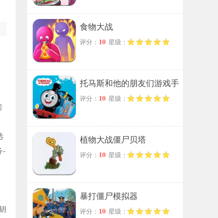
食物大战
10
评分：
星级：
托马斯和他的朋友们游戏手
10
评分：
星级：
机版
问
选
植物大战僵尸贝塔
-
10
评分：
星级：
暴打僵尸模拟器
钥
10
评分：
星级：