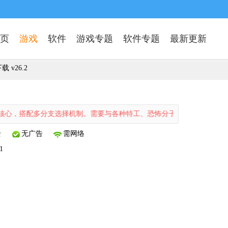
页
游戏
软件
游戏专题
软件专题
最新更新
 v26.2
多分支选择机制。需要与各种特工、恐怖分子斗智斗勇，揭开隐藏在暗处的
全
无广告
需网络
1