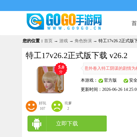
首
您的位置：
首页
→
游戏
→
角色扮演
→ 特工17v26.2正式版下载
特工17v26.2正式版下载 v26.2
5.0
合角色扮演与恋爱养成的互动游戏，以意外卷入特工阴谋的剧情为核心，搭配
分
本游戏：
官方版
安
更新时间：
2026-06-26 14:25:0
好玩
坑爹
107
2
立即下载