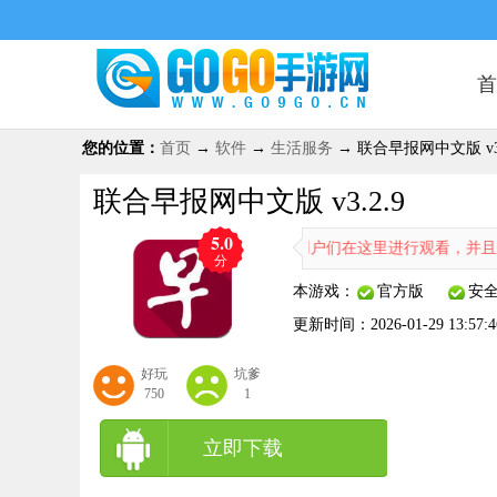
首
您的位置：
首页
→
软件
→
生活服务
→ 联合早报网中文版 v3.
联合早报网中文版 v3.2.9
5.0
中文版是一款很实用的早报平台，用户们在这里进行观看，并且还会有更
分
本游戏：
官方版
安
更新时间：
2026-01-29 13:57:4
好玩
坑爹
750
1
立即下载