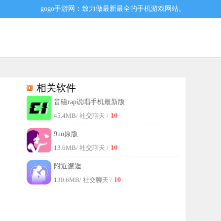
gogo手游网：致力做最新最全的手机游戏网站。
相关软件
音磁rap说唱手机最新版
虚拟人物对话聊天，沉浸式聊天带给用户别具一格的互动体验！
10
45.4MB
/ 社交聊天 /
9uu原版
10
13.6MB
/ 社交聊天 /
附近邂逅
10
130.6MB
/ 社交聊天 /