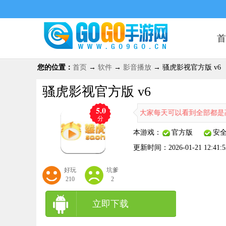
首
您的位置：
首页
→
软件
→
影音播放
→ 骚虎影视官方版 v6
骚虎影视官方版 v6
5.0
骚虎影视官方版大家每天可以看到全部都是高清优质
分
本游戏：
官方版
安
更新时间：
2026-01-21 12:41:5
好玩
坑爹
210
2
立即下载